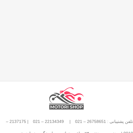
تلفن پشتیبانی : 26758651 – 021
|
22134349 – 021
| 2137175 –