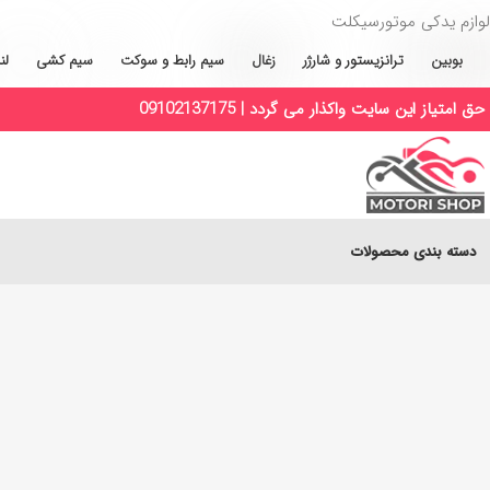
لوازم یدکی موتورسیکلت
بوبین
ترانزیستور و شارژر
زغال
سیم رابط و سوکت
سیم کشی
لن
حق امتیاز این سایت واکذار می گردد | 09102137175
دسته بندی محصولات