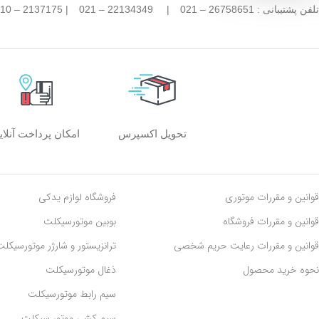
تلفن پشتیبانی : 26758651 – 021
|
22134349 – 021
| 2137175 – 0910 |
امکان پرداخت آنلای
تحویل اکسپرس
قوانین و مقررات موتوری
فروشگاه لوازم یدکی
قوانین و مقررات فروشگاه
بوبین موتورسیکلت
قوانین و مقررات رعايت حريم شخصی
ترانزیستور و شارژر موتورسیکل
نحوه خرید محصول
ذغال موتورسیکلت
سیم رابط موتورسیکلت
سیم کشی موتور سیکلت