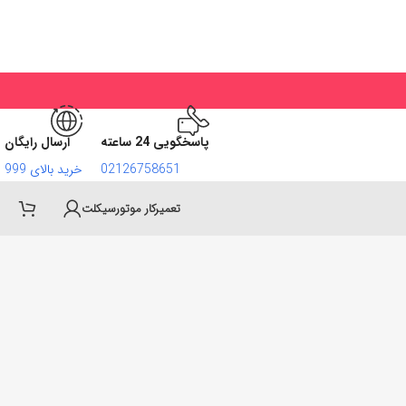
پاسخگویی 24 ساعته
ارسال رایگان
02126758651
خرید بالای 999
تعمیرکار موتورسیکلت