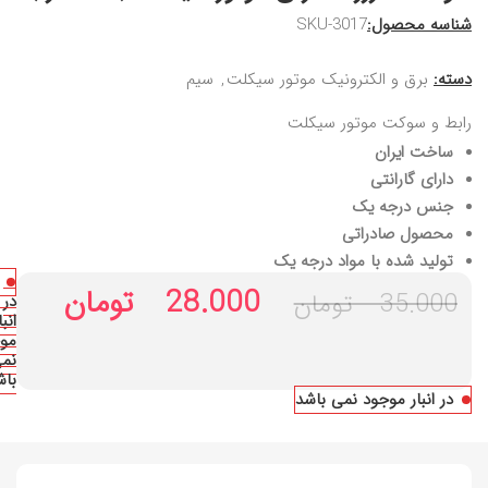
شناسه محصول:
SKU-3017
دسته:
برق و الکترونیک موتور سیکلت
,
سیم
رابط و سوکت موتور سیکلت
ساخت ایران
دارای گارانتی
جنس درجه یک
محصول صادراتی
تولید شده با مواد درجه یک
28.000
تومان
35.000
تومان
در
انبا
مو
نم
باش
در انبار موجود نمی باشد