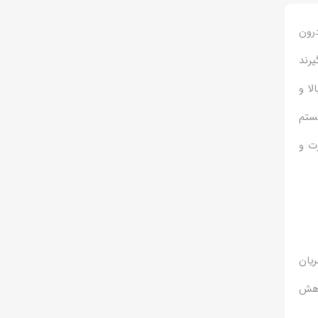
درون
یرند
بالا و
ستم
رت و
ریان
کاهش