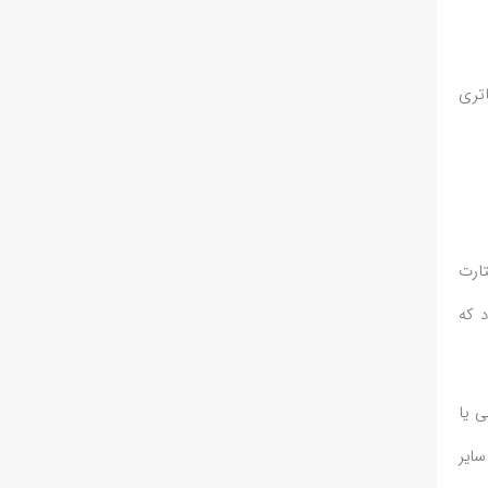
اتری
ارت
 که
 یا
سایر