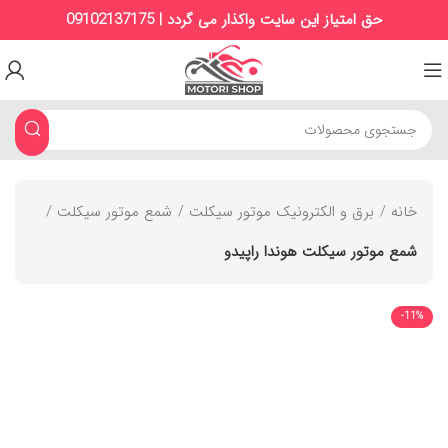
حق امتیاز این سایت واکذار می گردد | 09102137175
خانه
برق و الکترونیک موتور سیکلت
شمع موتور سیکلت
شمع موتور سیکلت هوندا راپیدو
-11%