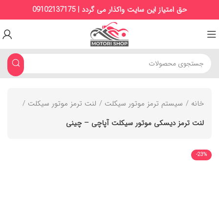
حق امتیاز این سایت واکذار می گردد | 09102137175
خانه
سیستم ترمز موتور سیکلت
لنت ترمز موتور سیکلت
لنت ترمز دیسکی موتور سیکلت آپاچی – چینی
-23%