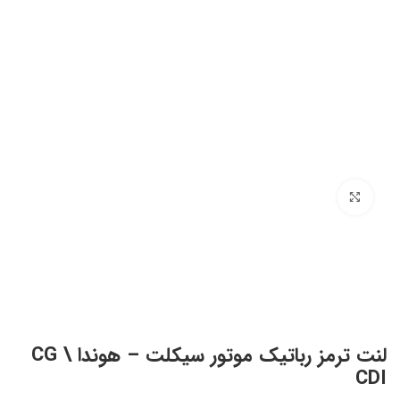
برای بزرگنمایی کلیک کنید
لنت ترمز رباتیک موتور سیکلت – هوندا CG \
CDI