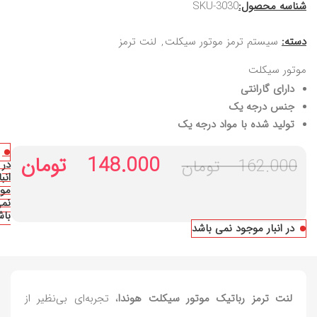
شناسه محصول:
SKU-3030
دسته:
سیستم ترمز موتور سیکلت
,
لنت ترمز
موتور سیکلت
دارای گارانتی
جنس درجه یک
تولید شده با مواد درجه یک
148.000
تومان
162.000
تومان
در
انبا
مو
نم
باش
در انبار موجود نمی باشد
لنت ترمز رباتیک موتور سیکلت هوندا
، تجربه‌ای بی‌نظیر از