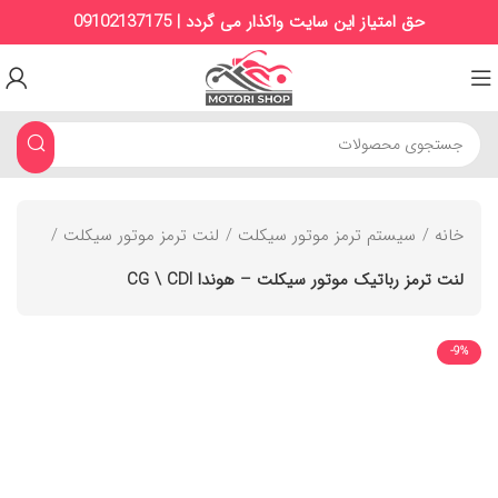
حق امتیاز این سایت واکذار می گردد | 09102137175
خانه
سیستم ترمز موتور سیکلت
لنت ترمز موتور سیکلت
لنت ترمز رباتیک موتور سیکلت – هوندا CG \ CDI
-9%