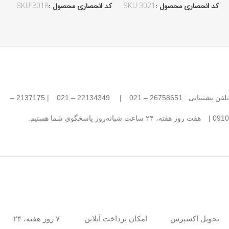
کد انحصاری محصول :
SKU-3021
کد انحصاری محصول :
SKU-3018
کد
تلفن پشتیبانی : 26758651 – 021
|
22134349 – 021
| 2137175 –
0910 |
هفت روز هفته، ۲۴ ساعت شبانه‌روز پاسخگوی شما هستیم.
امکان پرداخت آنلاین
۷ روز هفته، ۲۴
تحویل اکسپرس