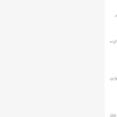
.
کرده
اری
روی