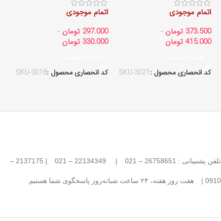
اتمام موجودی
اتمام موجودی
ات
373.500
تومان
-
297.000
تومان
-
00
415.000
تومان
330.000
تومان
00
اطلاعات بیشتر
اطلاعات بیشتر
کد انحصاری محصول :
SKU-3021
کد انحصاری محصول :
SKU-3018
کد
تلفن پشتیبانی : 26758651 – 021
|
22134349 – 021
| 2137175 –
0910 |
هفت روز هفته، ۲۴ ساعت شبانه‌روز پاسخگوی شما هستیم.