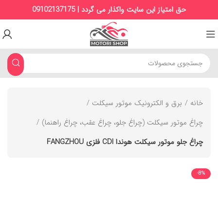
حق امتیاز این سایت واکذار می گردد | 09102137175
خانه
برق و الکترونیک موتور سیکلت
چراغ‌ موتور سیکلت (چراغ جلو، چراغ عقب، چراغ راهنما)
چراغ جلو موتور سیکلت هوندا CDI فلزی FANGZHOU
-8%