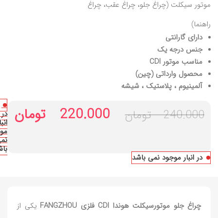
موتور سیکلت (چراغ جلو، چراغ عقب، چراغ
راهنما)
دارای گارانتی
جنس درجه یک
مناسب موتور CDI
محصول وارداتی (چین)
آلمینیوم ، پلاستیک ، شیشه
220.000
تومان
240.000
تومان
در
انبا
مو
نم
باش
در انبار موجود نمی باشد
چراغ جلو موتورسیکلت هوندا CDI فلزی FANGZHOU
یکی از