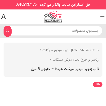
حق امتیاز این سایت واکذار می گردد | 09102137175
خانه
قطعات انتقال نیرو موتور سیکلت
زنجیر و چرخ‌ دنده موتور سیکلت
قاب زنجیر موتور سیکلت هوندا – خارجی 8 میل
-8%