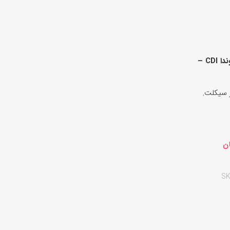
شیر بنزین موتور سیکلت هوندا CDI –
 سیکلت
,
ن
SK