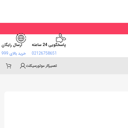
پاسخگویی 24 ساعته
ارسال رایگان
02126758651
خرید بالای 999
تعمیرکار موتورسیکلت