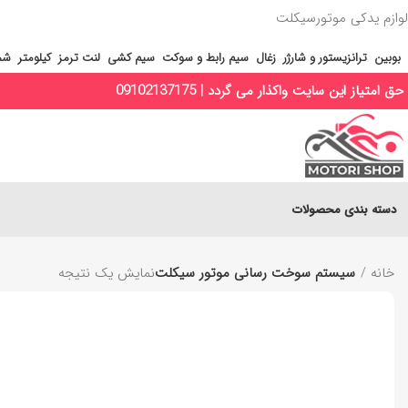
لوازم یدکی موتورسیکلت
بوبین
ترانزیستور و شارژر
زغال
سیم رابط و سوکت
سیم کشی
لنت ترمز
کیلومتر
شم
حق امتیاز این سایت واکذار می گردد | 09102137175
دسته بندی محصولات
خانه
سیستم سوخت رسانی موتور سیکلت
نمایش یک نتیجه