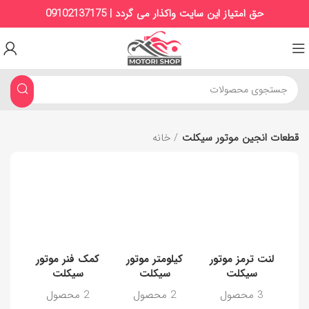
حق امتیاز این سایت واکذار می گردد | 09102137175
قطعات انجین موتور سیکلت
خانه
لنت ترمز موتور
کیلومتر موتور
کمک فنر موتور
ک
سیکلت
سیکلت
سیکلت
3 محصول
2 محصول
2 محصول
1 م