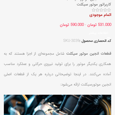
کاربراتور موتور سیکلت
اتمام موجودی
531.000
تومان
-
590.000
تومان
اطلاعات بیشتر
کد انحصاری محصول :
SKU-3039
قطعات انجین موتور سیکلت
شامل مجموعه‌ای از اجزا هستند که به
همکاری یکدیگر موتور را برای تولید نیروی حرکتی و عملکرد مناسب
آماده می‌کنند. در اینجا توضیحاتی درباره هر یک از قطعات اصلی
انجین موتورسیکلت ارائه می‌شود: