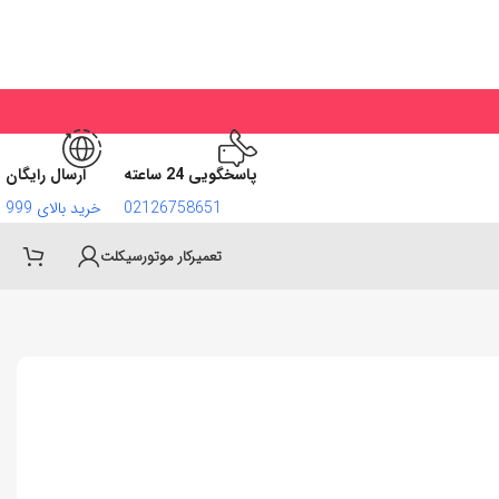
پاسخگویی 24 ساعته
ارسال رایگان
02126758651
خرید بالای 999
تعمیرکار موتورسیکلت