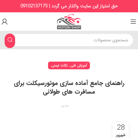
حق امتیاز این سایت واکذار می گردد | 09102137175
,
آموزش فنی
نکات ایمنی
راهنمای جامع آماده سازی موتورسیکلت برای
مسافرت‌ های طولانی
مدیر
28
شهریور