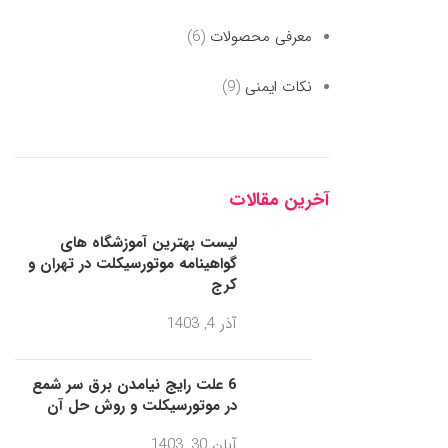
معرفی محصولات
(6)
نکات ایمنی
(9)
آخرین مقالات
لیست بهترین آموزشگاه های
گواهینامه موتورسیکلت در تهران و
کرج
آذر 4, 1403
6 علت رایج نیامدن برق سر شمع
در موتورسیکلت و روش حل آن
آبان 30, 1403