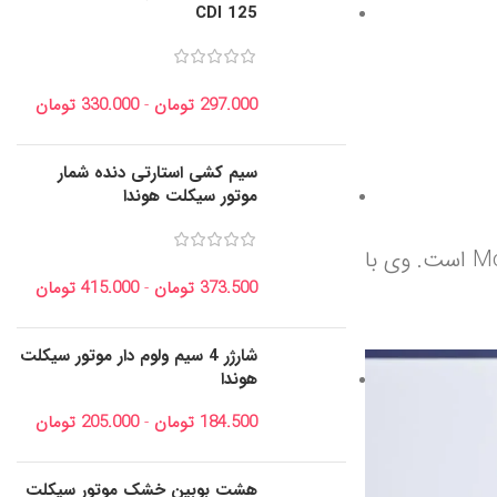
CDI 125
297.000
تومان
-
330.000
تومان
سیم کشی استارتی دنده شمار
موتور سیکلت هوندا
، ملقب به “دکتر”، یکی از برجسته‌ترین، موفق‌ترین و یکی از بهترین موتورسواران دنیا MotoGP است. وی با
373.500
تومان
-
415.000
تومان
شارژر 4 سیم ولوم دار موتور سیکلت
هوندا
184.500
تومان
-
205.000
تومان
هشت بوبین خشک موتور سیکلت