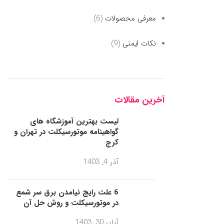
معرفی محصولات
(6)
نکات ایمنی
(9)
آخرین مقالات
لیست بهترین آموزشگاه های
گواهینامه موتورسیکلت در تهران و
کرج
آذر 4, 1403
6 علت رایج نیامدن برق سر شمع
در موتورسیکلت و روش حل آن
آبان 30, 1403