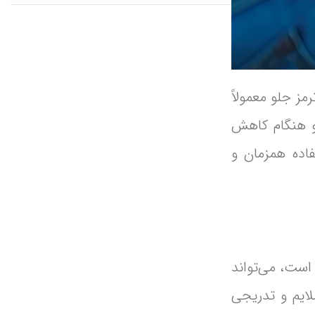
ز جلو معمولاً
جلو هنگام کاهش
اده همزمان و
 است، می‌تواند
لایم و تدریجی