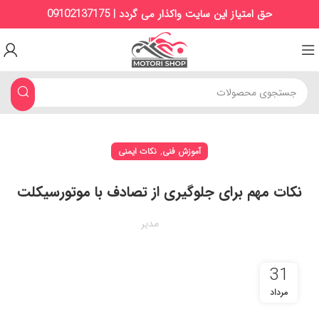
حق امتیاز این سایت واکذار می گردد | 09102137175
,
آموزش فنی
نکات ایمنی
نکات مهم برای جلوگیری از تصادف با موتورسیکلت
مدیر
31
مرداد