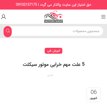
حق امتیاز این سایت واکذار می گردد | 09102137175
آموزش فنی
5 علت مهم خرابی موتور سیکلت
مدیر
06
شهریور